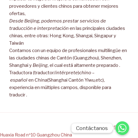
proveedores y clientes chinos para obtener mejores
ofertas,
Desde Beijing, podemos prestar servicios de
traducción e interpretación
en las principales ciudades
chinas, entre otras: Hong Kong, Shangai, Singapur y
Taiwán
Contamos con un equipo de profesionales multilingüe en
las ciudades chinas de Cantón (Guangzhou), Shenzhen,
Shanghai y
Beijing
, el cual está altamente preparado .
Traductora (traductor/
intérprete
)
chino
–
español
en
China
(Shanghai Cantón Yiwu,etc),
experiencia en múltiples campos, disponible para
traducir .
INTERPRETE CHINO ESPAÑOL
EN GUANGZHOU CHINA
Oficina 501, 5ª
Contáctanos
Contáctanos
Huaxia Road nº10 Guangzhou China