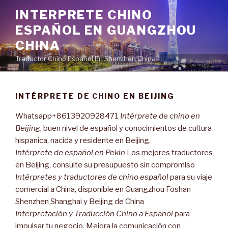
Ir
INTERPRETE CHINO
al
ESPAÑOL EN GUANGZHOU
contenido
CHINA
Traductor Chino Español En Shenzhen China
INTÉRPRETE DE CHINO EN BEIJING
Whatsapp+8613920928471
Intérprete de chino en
Beijing
, buen nivel de español y conocimientos de cultura
hispanica, nacida y residente en Beijing.
Intérprete de español en Pekin
Los mejores traductores
en Beijing, consulte su presupuesto sin compromiso
Intérpretes y traductores de chino español
para su viaje
comercial a China, disponible en Guangzhou Foshan
Shenzhen Shanghai y Beijing de China
Interpretación y Traducción Chino a Español
para
impulsar tu negocio. Mejora la comunicación con