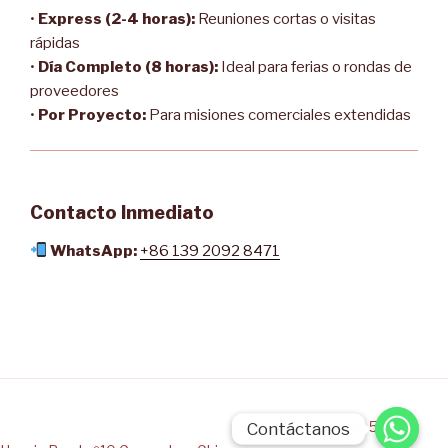
•
Express (2-4 horas):
Reuniones cortas o visitas
rápidas
•
Día Completo (8 horas):
Ideal para ferias o rondas de
proveedores
•
Por Proyecto:
Para misiones comerciales extendidas
Contacto Inmediato
WhatsApp:
+86 139 2092 8471
INTERPRETE CHINO ESPAÑOL
EN GUANGZHOU CHINA
Oficina 501, 5ª
Contáctanos
Contáctanos