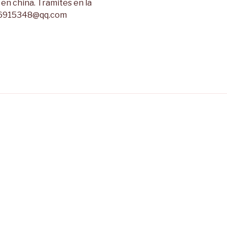
 en china. Tramites en la
: 26915348@qq.com