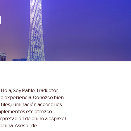
N
ola, Soy Pablo, traductor
de experiencia. Conozco bien
tiles,iluminación,accesorios
mplementos etc,ofrezco
terpretación de chino a espa?ol
 china. Asesor de