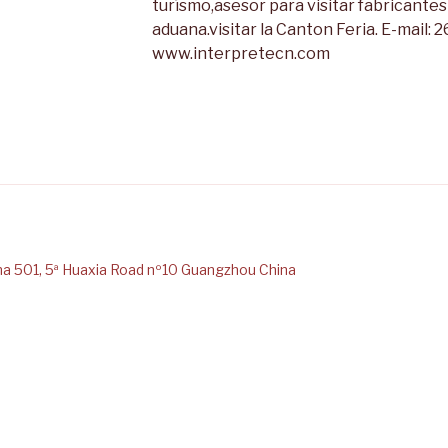
turísmo,asesor para visitar fabricantes
aduana.visitar la Canton Feria. E-mail
www.interpretecn.com
ESPAÑOL EN
na 501, 5ª Huaxia Road nº10 Guangzhou China