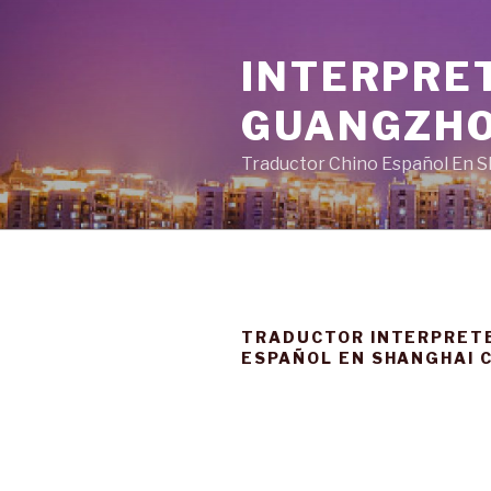
Ir
al
INTERPRET
contenido
GUANGZHO
Traductor Chino Español En 
TRADUCTOR INTERPRETE
ESPAÑOL EN SHANGHAI 