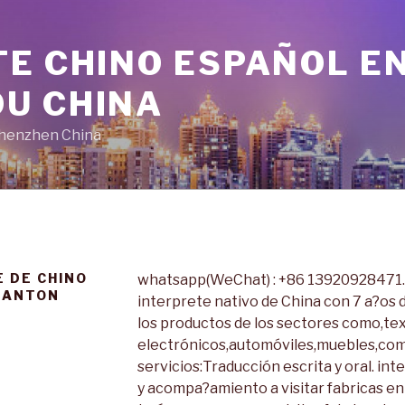
E CHINO ESPAÑOL E
U CHINA
Shenzhen China
 DE CHINO
whatsapp(WeChat) : +86 13920928471. H
CANTON
interprete nativo de China con 7 a?os 
los productos de los sectores como,tex
electrónicos,automóviles,muebles,co
servicios:Traducción escrita y oral. in
y acompa?amiento a visitar fabricas en